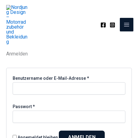
Zum
Inhalt
springen
Mein Konto
Anmelden
Erforderlich
Benutzername oder E-Mail-Adresse
*
Erforderlich
Passwort
*
ANMELDEN
Angemeldet bleiben